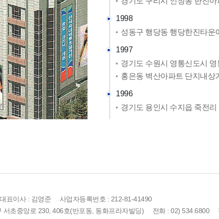
경기도 구리시 인창동 한진아파
1998
성동구 행당동 행당한진타운아파
1997
경기도 수원시 영통신도시 
홍은동 벽산아파트 단지내상
1996
경기도 용인시 수지읍 죽전리 
표이사 : 김영준 사업자등록번호 : 212-81-41490
중앙로 230, 406호(반포동, 동화프라자빌딩) 전화 : 02) 534.6800 팩스 : 0