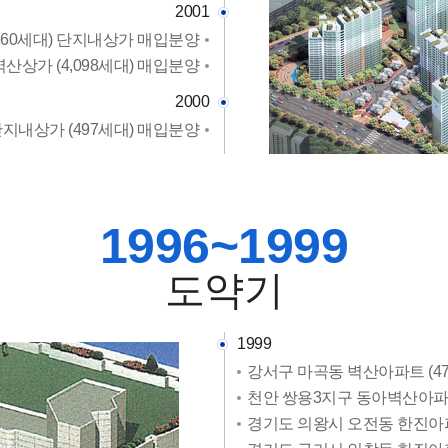
2001
260세대) 단지내상가 매입분양
산상가 (4,098세대) 매입분양
2000
지내상가 (497세대) 매입분양
1996~1999
도약기
1999
강서구 마곡동 벽산아파트 (4
천안 쌍용3지구 동아벽산아파트
경기도 의왕시 오전동 한진아파트