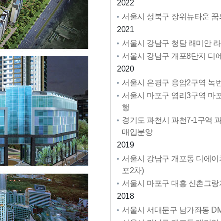
2022
서울시 성북구 장위뉴타운 꿈의
2021
서울시 강남구 청담 래미안 라
서울시 강남구 개포8단지 디에이
2020
서울시 은평구 응암2구역 녹번역
서울시 마포구 염리3구역 마포 
행
경기도 과천시 과천7-1구역 과
매입분양
2019
서울시 강남구 개포동 디에이치 
포2차)
서울시 마포구 대흥 신촌그랑자이
2018
서울시 서대문구 남가좌동 DMC