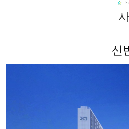
>
사
신