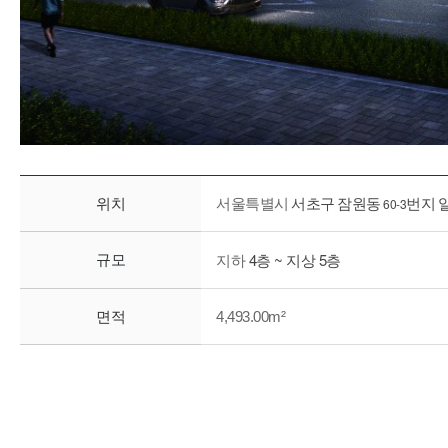
위치
서울특별시
서초구
잠원동
60-3
번지
4
~
5
규모
지하
층
지상
층
면적
4,493.00m²