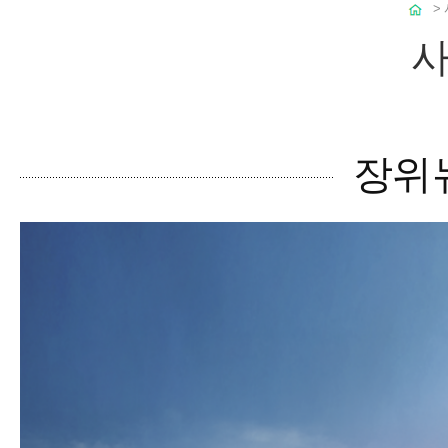
>
사
장위