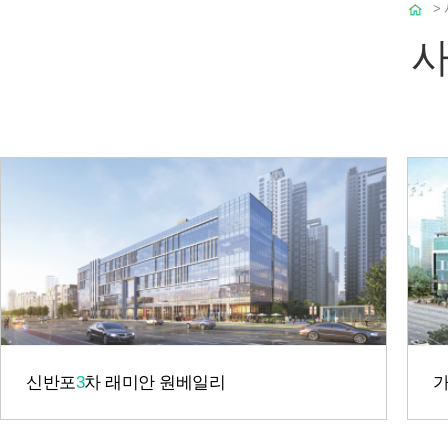
>
사
신반포
3
차 래미안 원베일리