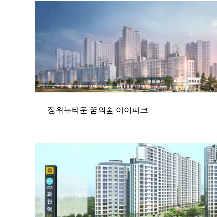
장위뉴타운 꿈의숲 아이파크